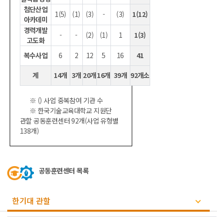
첨단산업
1(5)
(1)
(3)
-
(3)
1(12)
아카데미
경력개발
-
-
(2)
(1)
1
1(3)
고도화
복수사업
6
2
12
5
16
41
계
14개
3개
20개
16개
39개
92개소
※ () 사업 중복참여 기관 수
※ 한국기술교육대학교 지원단
관할 공동훈련센터 92개(사업 유형별
138개)
공동훈련센터 목록
한기대 관할