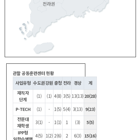
관할 공동훈련센터 현황
사업유형
수도권
강원
충청
전라
경상
계
재직자
(1)
(1)
4(8)
3(5)
13(13)
20(28)
단계
P-TECH
(1)
-
1(5)
5(4)
3(13)
9(23)
전문대
3(1)
-
1(1)
1
(3)
5(5)
재학생
IPP형
4(5)
1(2)
2(6)
2
6(3)
15(16)
일학습병행