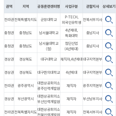
권역
지역
공동훈련센터명
사업구분
관할지사
상세보기
P-TECH,
전라권
전북특별자치도
군장대학교
전북서부지사
외국인유학생
4년제대,
충청권
충청남도
남서울대학교
충남지사
특화대학
남서울대학교
첨단산업
충청권
충청남도
충남지사
(첨)
(4년제대)
경상권
경상북도
대구대학교
재직자,4년제대
대구지역본부
경상권
경상북도
대구한의대학교
4년제대
대구지역본부
대한상공회의소
전라권
광주광역시
재직자
광주지역본부
광주인력개발원
대한상공회의소
경상권
부산광역시
재직자
부산남부지사
부산인력개발원
대한상공회의소
전라권
전북특별자치도
재직자
전북서부지사
전북인력개발원