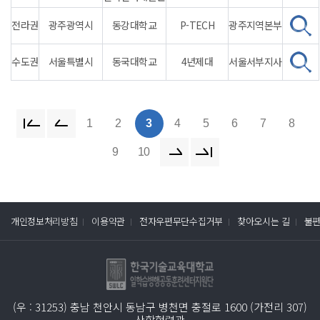
전라권
광주광역시
동강대학교
P-TECH
광주지역본부
수도권
서울특별시
동국대학교
4년제대
서울서부지사
1
2
3
4
5
6
7
8
9
10
개인정보처리방침
이용약관
전자우편무단수집거부
찾아오시는 길
불
(우 : 31253) 충남 천안시 동남구 병천면 충절로 1600 (가전리 307)
산학협력관